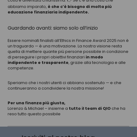
cosa è diventata chiarissima: 👉 Se c’è una cosa che
abbiamo imparato,
è che c’è bisogno di molta più
educazione finanziaria indipendente.
Guardando avanti: siamo solo all’inizio
Essere nominati finalisti all’Ethics in Finance Award 2025 non è
un traguardo — è una motivazione. La nostra visione resta
quella di mettere quante più persone possibile in condizione
di perseguire i propri obiettivi finanziari
in modo
indipendente e trasparente
, grazie alla tecnologia e alle
competenze.
Speriamo che i nostri utenti ci abbiano sostenuto — e che
continueranno a condividere la nostra missione!
Per una finanza più giusta,
Lorenzo & Michael – insieme a
tutto il team di QIO
che ha
reso tutto questo possibile