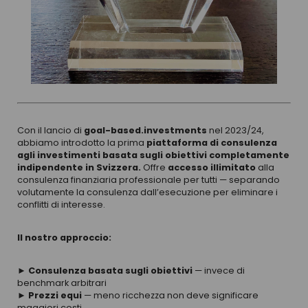
Con il lancio di
goal-based.investments
nel 2023/24,
abbiamo introdotto la prima
piattaforma di consulenza
agli investimenti basata sugli obiettivi completamente
indipendente in Svizzera.
Offre
accesso illimitato
alla
consulenza finanziaria professionale per tutti — separando
volutamente la consulenza dall’esecuzione per eliminare i
conflitti di interesse.
Il nostro approccio:
► Consulenza basata sugli obiettivi
— invece di
benchmark arbitrari
► Prezzi equi
— meno ricchezza non deve significare
maggiori costi