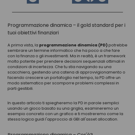
Programmazione dinamica – il gold standard per i
tuoi obiettivi finanziari
A prima vista, la
programmazione dinamica (PD)
potrebbe
sembrare un termine informatico che ha poco a che fare
con la finanza o gli investimenti. Ma in realtà, è un framework
molto potente per prendere decisioni sequenziali ottimali in
condizioni di incertezza. Che tu stia navigando su una
scacchiera, gestendo una catena di approvvigionamento o
facendo crescere un portafoglio nel tempo, la PD offre un
modo sistematico per scomporre problemi complessi in
parti gestibili.
In questo articolo ti spiegheremo la PD in parole semplici
usando un gioco basato su una griglia, esamineremo un
esempio concreto con un grafico e ti mostreremo come la
stessa logica guidi l'approccio di GBI all'asset allocation.
Programmazione dinamica – Cos'è?