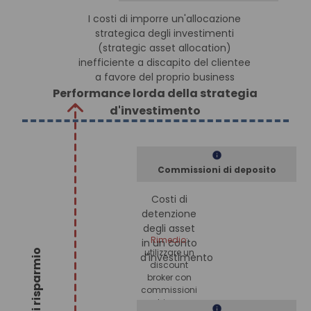
I costi di imporre un'allocazione
strategica degli investimenti
(strategic asset allocation)
inefficiente a discapito del clientee
a favore del proprio business
Performance lorda della strategia
d'investimento
Commissioni di deposito
Costi di
detenzione
degli asset
Rimedio
:
in un conto
utilizzare un
d'investimento
discount
broker con
commissioni
chiare e