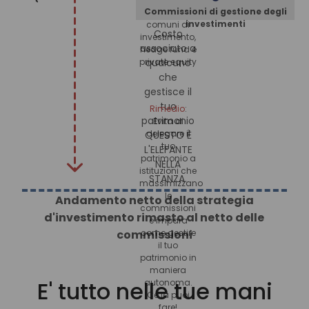
Commissioni di gestione degli
evitare fondi
investimenti
comuni di
Costo
investimento,
associato a
hedge fund e
private equity
qualcuno
che
gestisce il
tuo
Rimedio
:
patrimonio
Evita di
delegare il
QUESTO È
tuo
L'ELEFANTE
patrimonio a
NELLA
istituzioni che
STANZA.
massimizzano
le
Andamento netto della strategia
commissioni
d'investimento rimasto al netto delle
e impara
commissioni
come gestire
il tuo
patrimonio in
maniera
E' tutto nelle tue mani
autonoma.
Ce la puoi
fare!