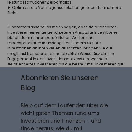
leistungsschwacher Zielportfolios.
► Optimiert die Vermögensallokation genauer für mehrere
Ziele.
Zusammenfassend lässt sich sagen, dass zielorientiertes
Investieren einen zielgerichteteren Ansatz für Investitionen
bietet, der mit Ihren persönlichen Werten und
Lebensprioritäten in Einklang steht. Indem Sie Ihre
Investitionen an Ihren Zielen ausrichten, bringen Sie auf
möglichst transparente und objektive Weise Disziplin und
Engagement in den Investitionsprozess ein, weshalb
zielorientiertes Investieren als die beste Art zu investieren gilt.
Abonnieren Sie unseren
Blog
Bleib auf dem Laufenden über die
wichtigsten Themen rund ums
Investieren und Finanzen – und
finde heraus, wie du mit