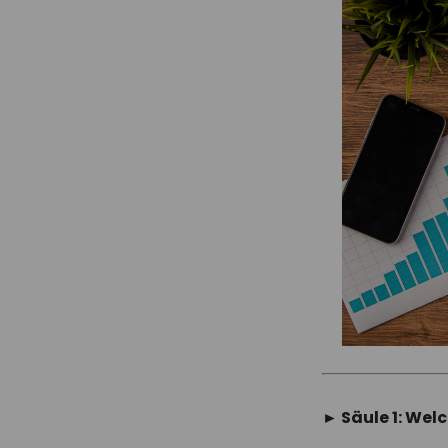
► Säule 1: Welc