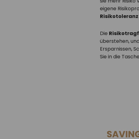
sie mehr Risiko 
eigene Risikopro
Risikotoleranz
Die
Risikotrag
überstehen, und
Ersparnissen, S
Sie in die Tasch