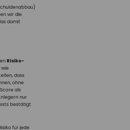
 Schuldenabbau)
en wir die
das damit
gen
Risiko-
 wie
ellen, dass
nnen, ohne
Score als
Anlegern nur
ests bestätigt
siko für jede