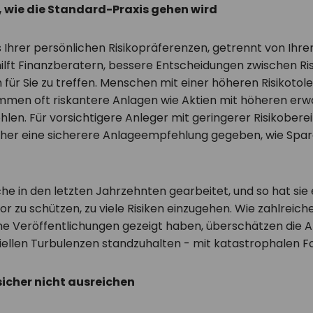
it, wie die Standard-Praxis gehen wird
 Ihrer persönlichen Risikopräferenzen, getrennt von Ihrer
 hilft Finanzberatern, bessere Entscheidungen zwischen Ri
n für Sie zu treffen. Menschen mit einer höheren Risikotol
mmen oft riskantere Anlagen wie Aktien mit höheren erw
len. Für vorsichtigere Anleger mit geringerer Risikoberei
 eher eine sicherere Anlageempfehlung gegeben, wie Spa
che in den letzten Jahrzehnten gearbeitet, und so hat sie
r zu schützen, zu viele Risiken einzugehen. Wie zahlreich
he Veröffentlichungen gezeigt haben, überschätzen die A
nziellen Turbulenzen standzuhalten - mit katastrophalen F
sicher nicht ausreichen