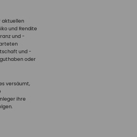
 aktuellen
siko und Rendite
eranz und -
arteten
tschaft und -
rguthaben oder
 es versäumt,
e
nleger ihre
olgen.