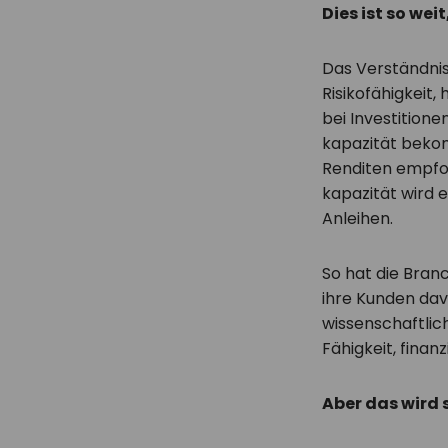
Dies ist so we
Das Verständnis
Risikofähigkeit,
bei Investitione
kapazität beko
Renditen empfoh
kapazität wird
Anleihen.
So hat die Bran
ihre Kunden davo
wissenschaftlic
Fähigkeit, fina
Aber das wird 