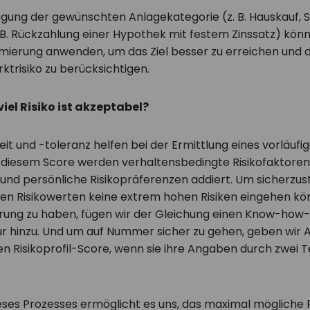
egung der gewünschten Anlagekategorie (z. B. Hauskauf,
. B. Rückzahlung einer Hypothek mit festem Zinssatz) könn
ierung anwenden, um das Ziel besser zu erreichen und 
trisiko zu berücksichtigen.
viel Risiko ist akzeptabel?
eit und -toleranz helfen bei der Ermittlung eines vorläufi
 diesem Score werden verhaltensbedingte Risikofaktoren
 und persönliche Risikopräferenzen addiert. Um sicherzust
en Risikowerten keine extrem hohen Risiken eingehen kö
ahrung zu haben, fügen wir der Gleichung einen Know-how-
r hinzu. Und um auf Nummer sicher zu gehen, geben wir 
n Risikoprofil-Score, wenn sie ihre Angaben durch zwei T
eses Prozesses ermöglicht es uns, das maximal mögliche Ri