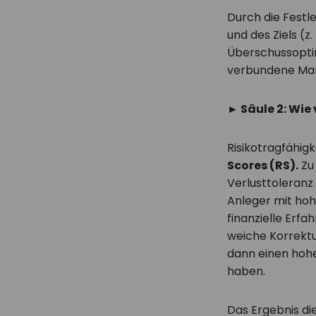
Durch die Festl
und des Ziels (z
Überschussoptim
verbundene Mark
► Säule 2: Wie 
Risikotragfähigk
Scores (RS).
Zu
Verlusttoleranz
Anleger mit hoh
finanzielle Erf
weiche Korrektu
dann einen hohe
haben.
Das Ergebnis di