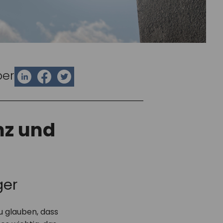
ber
nz und
ger
u glauben, dass