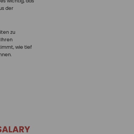
es wichtig, das
us der
iten zu
 Ihren
immt, wie tief
önnen.