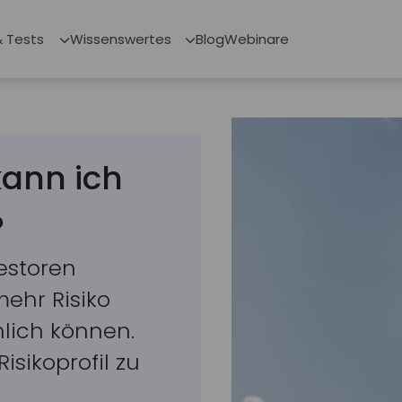
& Tests
Wissenswertes
Blog
Webinare
kann ich
?
vestoren
mehr Risiko
hlich können.
Risikoprofil zu