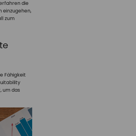
erfahren die
en einzugehen,
all zum
te
e Fähigkeit
itability
, um das