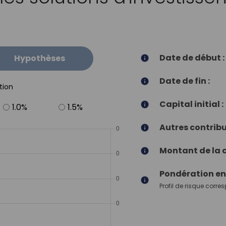
Date de début :
Hypothèses
Date de fin :
tion
Capital initial :
1.0%
1.5%
Autres contribu
Montant de la c
Pondération en 
Profil de risque corre