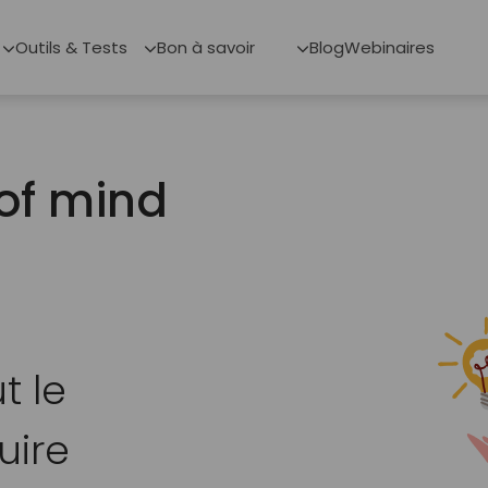
Outils & Tests
Bon à savoir
Blog
Webinaires
-of mind
t le
uire