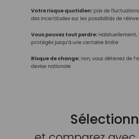
et vice versa)
Votre risque quotidien:
pas de fluctuation
Vous pouvez tout perdre:
en théorie oui, p
des incertitudes sur les possibilités de réin
Vous pouvez tout perdre:
non, les obligati
peuvent faire faillite
toujours considérées comme exempte de déf
Vous pouvez tout perdre:
Habituellement, 
l’Allemagne (Euro), le Royaume-Uni et les É
Risque de change :
non, vous investissez s
protégés jusqu’à une certaine limite
national ou vous vous protégez contre le ri
Risque de change:
non, vous investissez s
Risque de change:
non, vous détenez de l’
national ou vous vous protégez contre le ri
devise nationale
Sélectionn
et comparez avec l