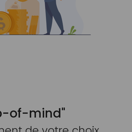
op-of-mind"
ment de votre choix