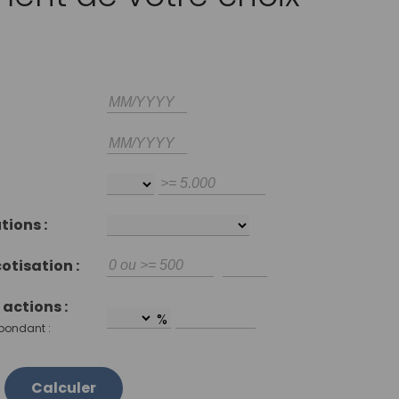
tions :
otisation :
actions :
%
spondant :
Calculer