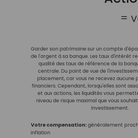
= v
Garder son patrimoine sur un compte d'épa
Investir dans des obligations d'État signifie
Investir dans des actions nationales signif
de l'argent à sa banque. Les taux d'intérêt 
aux entreprises privées. Les placements en
l'État. Ces investissements constituent un
toute stratégie d'investissement. Malgré le
qualité des taux de référence de la banq
la contribution la plus élevée aux ren
les investissements en obligations d'État a
portefeuille top-of-mind. Étant donné le ri
centrale. Du point de vue de l'investissemen
répartissant le risque d'investissement et e
placement, car vous ne recevez aucune 
vos investissements, vous êtes rému
financiers. Cependant, lorsqu'elles sont ass
des fluctuations du marc
et aux actions, les liquidités vous permet
Votre compensation:
pour la prise de risq
niveau de risque maximal que vous souhait
Votre compensation:
pour prêter de l’arg
(prime d’équité)
investissement.
généralement de 7 à 10 ans (prime de term
Votre risque quotidien :
fluctuations quot
Votre compensation:
généralement proch
Votre risque quotidien:
fluctuations des ta
boursiers (l’affaiblissement du climat écon
inflation
d’intérêt plus élevés signifient une baisse du
baisse des cours des actions et vice versa)