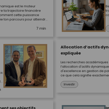
namique est le moteur
Be
 ta trajectoire financière
tr
comment cette puissance
c
e ton parcours pour atteindre
7 min
Allocation d’actifs d
expliquée
Les recherches académiques
l’allocation d'actifs dynamiqu
d'excellence en gestion de pat
cs
ce que cela signifie exacteme
elle utilisée chez goal-based.
le
Investir
n
ment ses objectifs
I