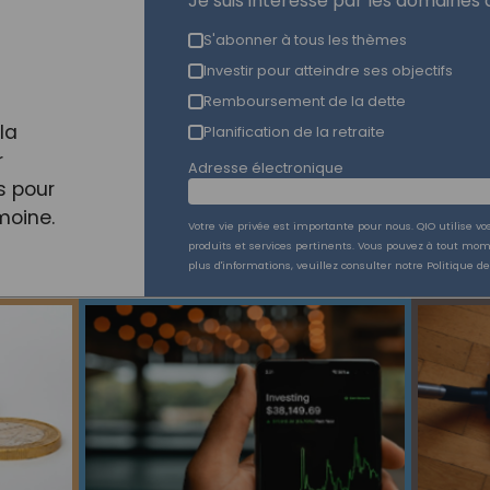
Je suis intéressé par les domaines d
S'abonner à tous les thèmes
Investir pour atteindre ses objectifs
Remboursement de la dette
la
Planification de la retraite
r
Adresse électronique
s pour
moine.
Votre vie privée est importante pour nous. QIO utilise v
produits et services pertinents. Vous pouvez à tout mo
plus d'informations, veuillez consulter notre Politique de