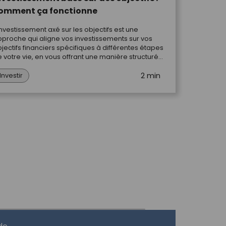
omment ça fonctionne
investissement axé sur les objectifs est une
proche qui aligne vos investissements sur vos
jectifs financiers spécifiques à différentes étapes
 votre vie, en vous offrant une manière structurée
 personnalisée d'atteindre vos objectifs les plus
2 min
portants.
Investir