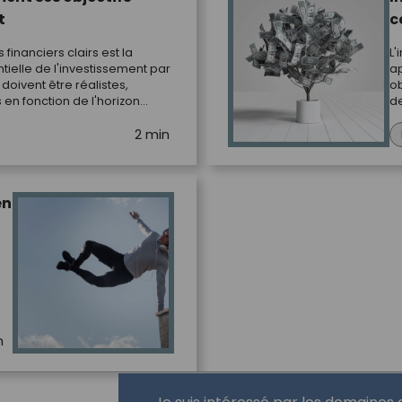
t
c
s financiers clairs est la
L'
ielle de l'investissement par
ap
 doivent être réalistes,
ob
 en fonction de l'horizon
de
tés.
et
2 min
im
en
n