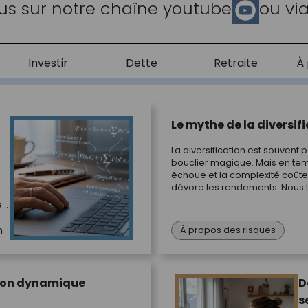
us sur notre chaîne youtube
ou vi
Investir
Dette
Retraite
À 
Le mythe de la diversific
La diversification est souven
bouclier magique. Mais en temp
échoue et la complexité coûte
dévore les rendements. Nous
fonctionne une véritable prote
e
n
s.
À propos des risques
ion dynamique
D
s