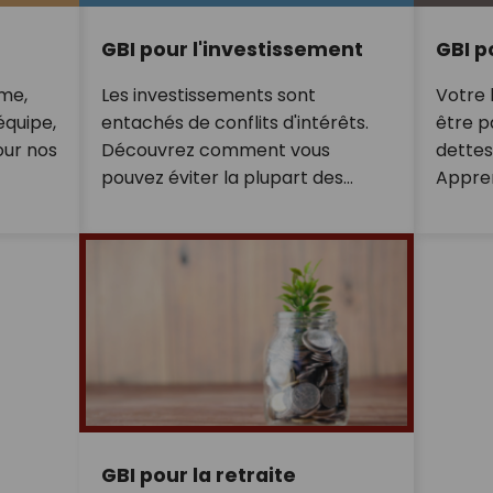
GBI pour l'investissement
GBI p
rme,
Les investissements sont
Votre 
équipe,
entachés de conflits d'intérêts.
être p
our nos
Découvrez comment vous
dettes
pouvez éviter la plupart des
Appre
pièges et investir vous-même
invest
avec succès.
objecti
GBI pour la retraite