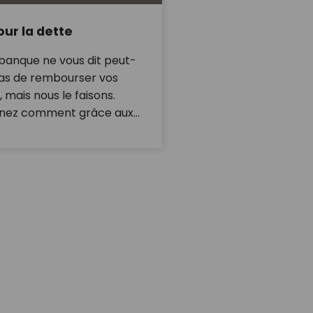
our la dette
banque ne vous dit peut-
as de rembourser vos
, mais nous le faisons.
nez comment grâce aux
issements basés sur les
fs.