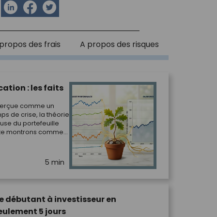
a
propos des frais
A propos des risques
ation : les faits
t perçue comme un
s de crise, la théorie
use du portefeuille
 te montrons comment
ction.
5 min
e débutant à investisseur en
eulement 5 jours