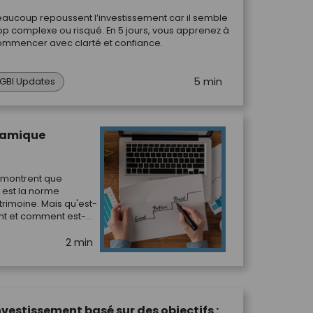
aucoup repoussent l’investissement car il semble
op complexe ou risqué. En 5 jours, vous apprenez à
ommencer avec clarté et confiance.
5 min
GBI Updates
ynamique
 montrent que
e est la norme
rimoine. Mais qu'est-
nt et comment est-
investments ?
2 min
nvestissement basé sur des objectifs :