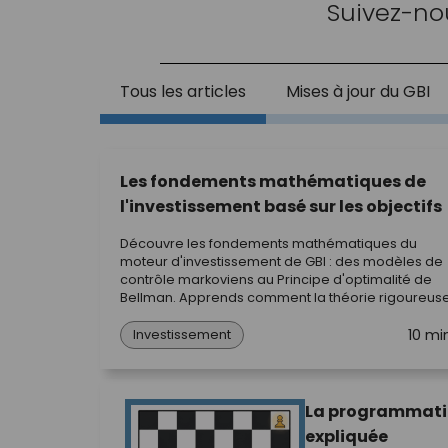
Suivez-no
Tous les articles
Mises à jour du GBI
Les fondements mathématiques de
l'investissement basé sur les objectifs
Découvre les fondements mathématiques du
moteur d'investissement de GBI : des modèles de
contrôle markoviens au Principe d'optimalité de
Bellman. Apprends comment la théorie rigoureus
de la programmation dynamique se traduit
10 mi
directement en stratégies de portefeuille optimale
Investissement
La programmat
expliquée