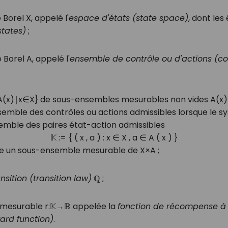
e Borel
X
, appelé l'
espace d'états (state space)
, dont le
states)
;
e Borel
A
, appelé l'
ensemble de contrôle ou d'actions (con
A
(
x
)
∣
x
∈
X
}
de sous-ensembles mesurables non vides
A
(
x
)
semble des contrôles ou actions admissibles lorsque le s
semble des paires état-action admissibles
𝕂
:=
{
(
x
,
a
)
:
x
∈
X
,
a
∈
A
(
x
)
}
re un sous-ensemble mesurable de
X
×
A
;
ansition (transition law)
ℚ
;
n mesurable
r
:
𝕂
→
ℝ
appelée la
fonction de récompense à
ard function)
.