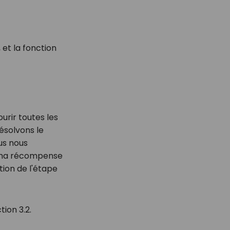
 et la fonction
urir toutes les
ésolvons le
us nous
e ma récompense
tion de l'étape
ion 3.2.