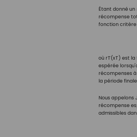
Étant donné un 
récompense tota
fonction critère 
où
r
T
(
x
T
)
est la
espérée lorsqu'
récompenses à 
la période finale
Nous appelons
récompense esp
admissibles da