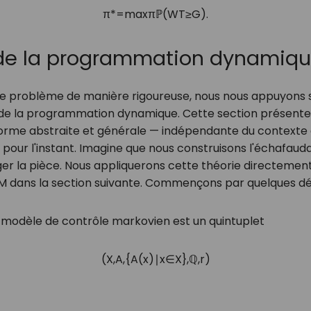
π
*
=
max
π
ℙ
(
W
T
≥
G
)
.
 de la programmation dynamiq
e problème de manière rigoureuse, nous nous appuyons s
e la programmation dynamique. Cette section présente 
orme abstraite et générale — indépendante du contexte
t pour l'instant. Imagine que nous construisons l'échafau
r la pièce. Nous appliquerons cette théorie directement
ans la section suivante. Commençons par quelques défi
modèle de contrôle markovien est un quintuplet
(
X
,
A
,
{
A
(
x
)
∣
x
∈
X
}
,
ℚ
,
r
)