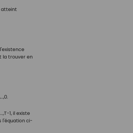
 atteint
l'existence
 la trouver en
,
…
,
0.
,
…
,
T
-
1
, il existe
l'équation ci-