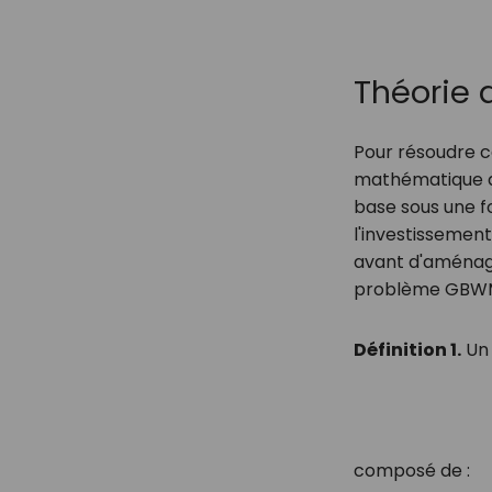
Théorie
Pour résoudre c
mathématique d
base sous une f
l'investissemen
avant d'aménage
problème GBWM d
Définition 1.
Un 
composé de :