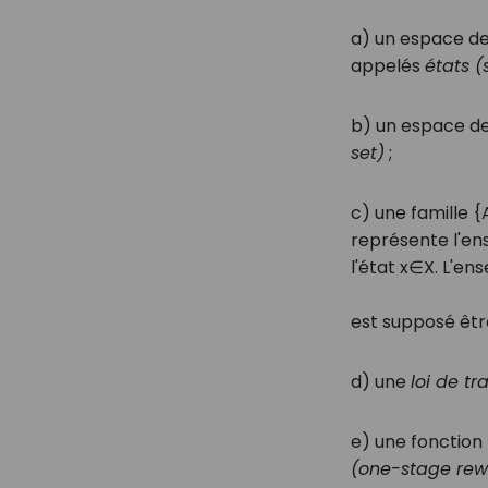
a) un espace d
appelés
états (
b) un espace d
set)
;
c) une famille
{
représente l'en
l'état
x
∈
X
. L'en
est supposé êt
d) une
loi de tr
e) une fonctio
(one-stage rew