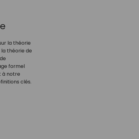
ue
ur la théorie
la théorie de
 de
dage formel
 à notre
nitions clés.