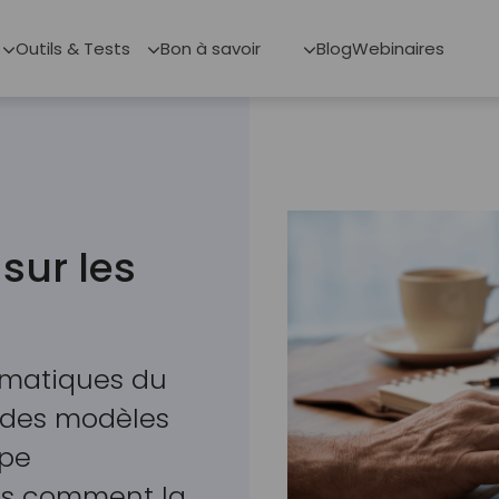
Outils & Tests
Bon à savoir
Blog
Webinaires
sur les
matiques du
: des modèles
ipe
nds comment la