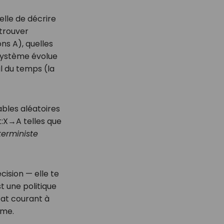
lle de décrire
 trouver
ions
A
), quelles
système évolue
il du temps (la
ables aléatoires
t
:
X
→
A
telles que
terministe
ision — elle te
t une politique
tat courant à
ême.