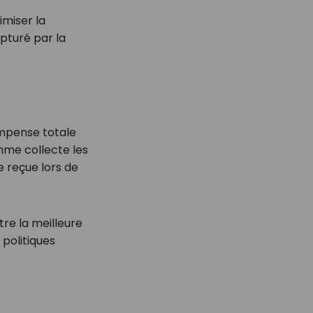
imiser la
apturé par la
mpense totale
mme collecte les
 reçue lors de
tre la meilleure
 politiques