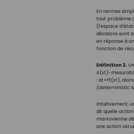
En termes simpl
tout problème de
(l'espace d'éta
décisions sont 
en réponse à une
fonction de r
Définition 2.
Une
A
(
x
t
)
-mesurab
:
a
t
=
f
t
(
x
t
)
, alor
(deterministic 
Intuitivement, u
dit quelle actio
markovienne dét
une action via u