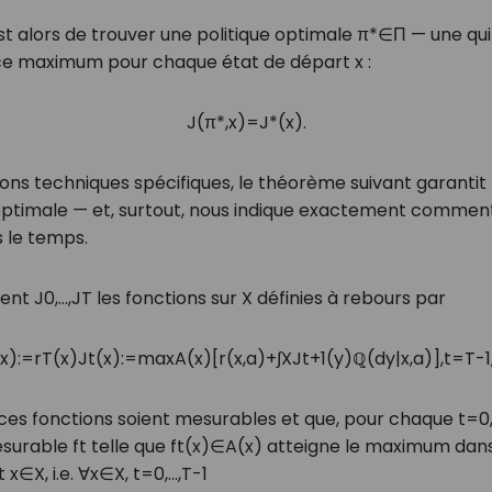
st alors de trouver une politique optimale
π
*
∈
Π
— une qui
ce maximum pour chaque état de départ
x
:
J
(
π
*
,
x
)
=
J
*
(
x
)
.
ons techniques spécifiques, le théorème suivant garantit 
 optimale — et, surtout, nous indique exactement comment
 le temps.
ient
J
0
,
…
,
J
T
les fonctions sur
X
définies à rebours par
x
)
:=
r
T
(
x
)
J
t
(
x
)
:=
max
A
(
x
)
[
r
(
x
,
a
)
+
∫
X
J
t
+
1
(
y
)
ℚ
(
d
y
|
x
,
a
)
]
,
t
=
T
-
1
es fonctions soient mesurables et que, pour chaque
t
=
0
esurable
f
t
telle que
f
t
(
x
)
∈
A
(
x
)
atteigne le maximum dans 
ut
x
∈
X
, i.e.
∀
x
∈
X
,
t
=
0
,
…
,
T
-
1