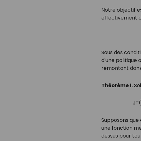
Notre objectif e
effectivement 
Sous des conditi
d'une politique
remontant dans
Théorème 1.
So
J
T
(
Supposons que c
une fonction m
dessus pour to