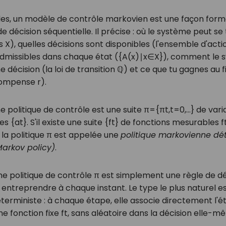
es, un modèle de contrôle markovien est une façon forme
 décision séquentielle. Il précise : où le système peut se
ts
X
), quelles décisions sont disponibles (l'ensemble d'act
admissibles dans chaque état (
{
A
(
x
)
∣
x
∈
X
}
), comment le 
 décision (la loi de transition
ℚ
) et ce que tu gagnes au f
écompense
r
).
 politique de contrôle est une suite
π
=
{
π
t
,
t
=
0
,
…
}
de vari
les
{
a
t
}
. S'il existe une suite
{
f
t
}
de fonctions mesurables
f
s la politique
π
est appelée une
politique markovienne dé
Markov policy)
.
ne politique de contrôle
π
est simplement une règle de déc
n entreprendre à chaque instant. Le type le plus naturel es
erministe : à chaque étape, elle associe directement l'é
ne fonction fixe
f
t
, sans aléatoire dans la décision elle-m