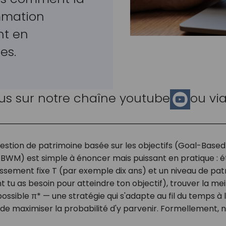
mmation
nt en
es.
us sur notre chaîne youtube
ou vi
 gestion de patrimoine basée sur les objectifs (Goal-Base
WM) est simple à énoncer mais puissant en pratique : é
tissement fixe
T
(par exemple dix ans) et un niveau de pat
 tu as besoin pour atteindre ton objectif), trouver la mei
possible
π
*
— une stratégie qui s'adapte au fil du temps à l
de maximiser la probabilité d'y parvenir. Formellement, 