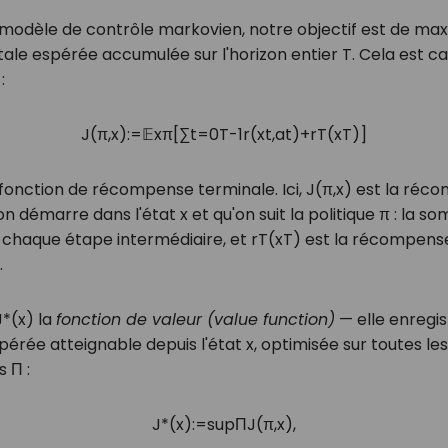
modèle de contrôle markovien, notre objectif est de max
le espérée accumulée sur l'horizon entier
T
. Cela est c
:
J
(
π
,
x
)
:=
𝔼
x
π
[
∑
t
=
0
T
-
1
r
(
x
t
,
a
t
)
+
r
T
(
x
T
)
]
 fonction de récompense terminale. Ici,
J
(
π
,
x
)
est la réco
on démarre dans l'état
x
et qu'on suit la politique
π
: la so
chaque étape intermédiaire, et
r
T
(
x
T
)
est la récompense
.
J
*
(
x
)
la
fonction de valeur (value function)
— elle enregis
érée atteignable depuis l'état
x
, optimisée sur toutes les
ns
Π
:
J
*
(
x
)
:=
sup
Π
J
(
π
,
x
)
,