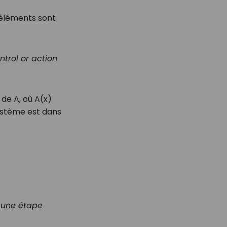
s éléments sont
trol or action
de
A
, où
A
(
x
)
ystème est dans
 une étape