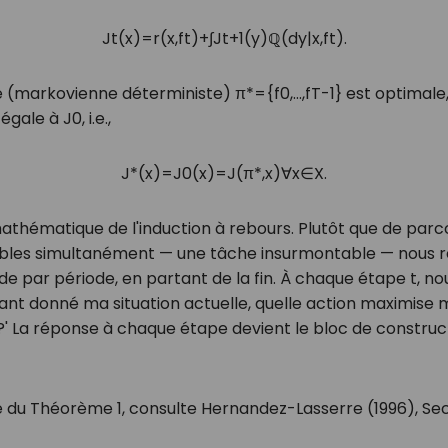
J
t
(
x
)
=
r
(
x
,
f
t
)
+
∫
J
t
+
1
(
y
)
ℚ
(
d
y
|
x
,
f
t
)
.
que (markovienne déterministe)
π
*
=
{
f
0
,
…
,
f
T
-
1
}
est optimale,
 égale à
J
0
, i.e.,
J
*
(
x
)
=
J
0
(
x
)
=
J
(
π
*
,
x
)
∀
x
∈
X
.
athématique de l'induction à rebours. Plutôt que de parco
ibles simultanément — une tâche insurmontable — nous r
e par période, en partant de la fin. À chaque étape
t
, no
ant donné ma situation actuelle, quelle action maximis
?' La réponse à chaque étape devient le bloc de construc
 du Théorème 1, consulte Hernandez-Lasserre (1996), Sect