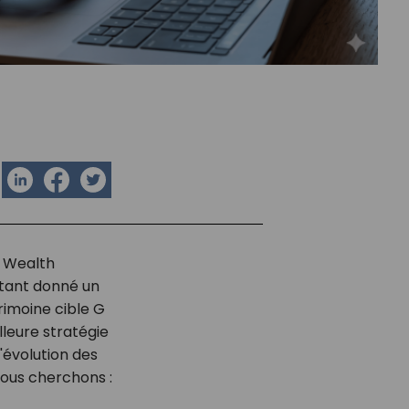
a
d Wealth
tant donné un
rimoine cible
G
lleure stratégie
'évolution des
nous cherchons :