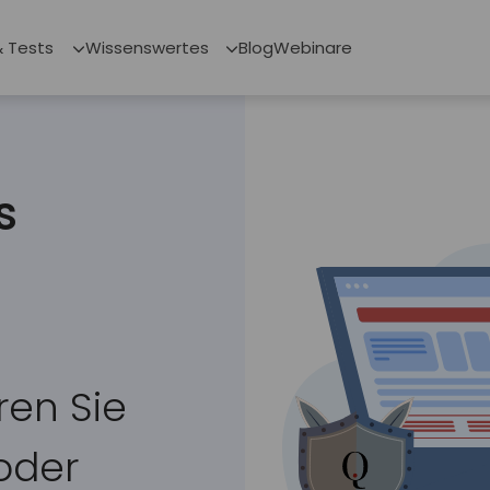
& Tests
Wissenswertes
Blog
Webinare
s
ren Sie
 oder