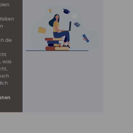
pien
isiken
en
h die
cht
, was
cht,
auch
lich
sten