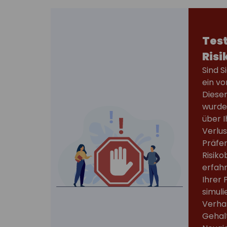
Test
Risi
Sind S
ein vo
Diese
wurde
über I
Verlus
Präfe
Risiko
erfah
Ihrer 
simuli
Verhal
Gehal