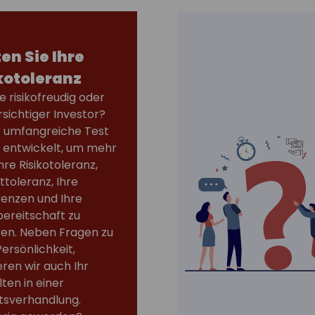
en Sie Ihre
kotoleranz
ie risikofreudig oder
rsichtiger Investor?
r umfangreiche Test
 entwickelt, um mehr
hre Risikotoleranz,
ttoleranz, Ihre
renzen und Ihre
bereitschaft zu
ren. Neben Fragen zu
Persönlichkeit,
eren wir auch Ihr
ten in einer
tsverhandlung.